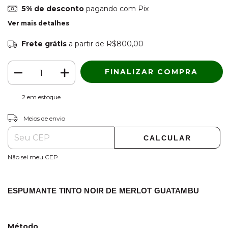
5% de desconto
pagando com Pix
Ver mais detalhes
Frete grátis
a partir de
R$800,00
2
em estoque
ALTERAR CEP
Entregas para o CEP:
Meios de envio
CALCULAR
Não sei meu CEP
ESPUMANTE TINTO NOIR DE MERLOT GUATAMBU
Método