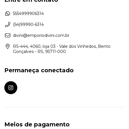
5554999906314
(54)99990-6314
divini@emporiodivini.com.br
RS-444, 4060, loja 03 - Vale dos Vinhedos, Bento
Gonçalves - RS, 95711-000
Permaneça conectado
Meios de pagamento