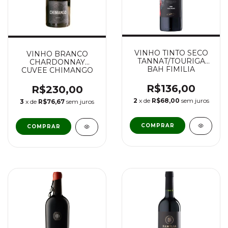
VINHO TINTO SECO
VINHO BRANCO
TANNAT/TOURIGA
CHARDONNAY
BAH FIMILIA
CUVEE CHIMANGO
BEBBER
LOTE V FAMILIA
BEBBER
R$136,00
R$230,00
2
x de
R$68,00
sem juros
3
x de
R$76,67
sem juros