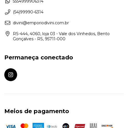
5554999906314
(54)99990-6314
divini@emporiodivini.com.br
RS-444, 4060, loja 03 - Vale dos Vinhedos, Bento
Gonçalves - RS, 95711-000
Permaneça conectado
Meios de pagamento