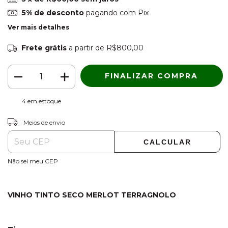
5% de desconto
pagando com Pix
Ver mais detalhes
Frete grátis
a partir de
R$800,00
4
em estoque
ALTERAR CEP
Entregas para o CEP:
Meios de envio
CALCULAR
Não sei meu CEP
VINHO TINTO SECO MERLOT TERRAGNOLO