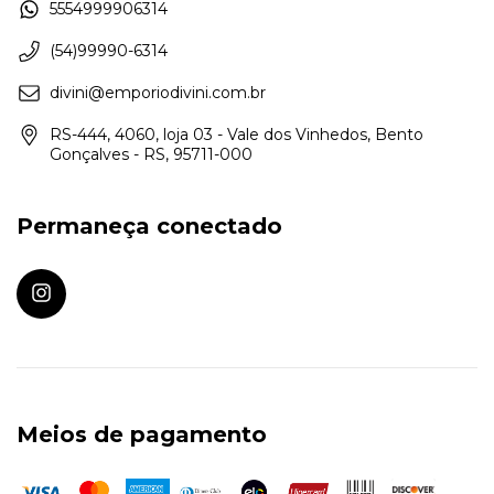
5554999906314
(54)99990-6314
divini@emporiodivini.com.br
RS-444, 4060, loja 03 - Vale dos Vinhedos, Bento
Gonçalves - RS, 95711-000
Permaneça conectado
Meios de pagamento