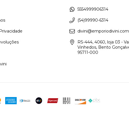
5554999906314
os
(54)99990-6314
 Privacidade
divini@emporiodivini.com
evoluções
RS-444, 4060, loja 03 - Va
Vinhedos, Bento Gonçalve
95711-000
vini