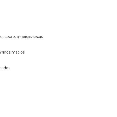
so, couro, ameixas secas
Taninos macios
inados