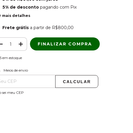
5% de desconto
pagando com Pix
r mais detalhes
Frete grátis
a partir de
R$800,00
5
em estoque
ALTERAR CEP
regas para o CEP:
Meios de envio
CALCULAR
o sei meu CEP