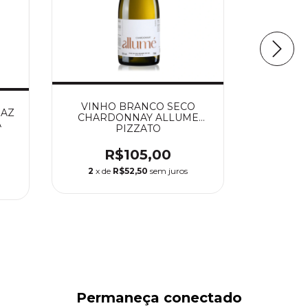
VINHO BRANCO SECO
VINHO T
RAZ
CHARDONNAY ALLUME
BIOGRAF
A
PIZZATO
R$105,00
R$430,
2
x de
R$52,50
sem juros
3
x de
Permaneça conectado