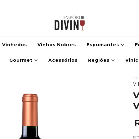
s Vinhedos
Vinhos Nobres
Espumantes
F
Gourmet
Acessórios
Regiões
Viní
Iní
VI
V
V