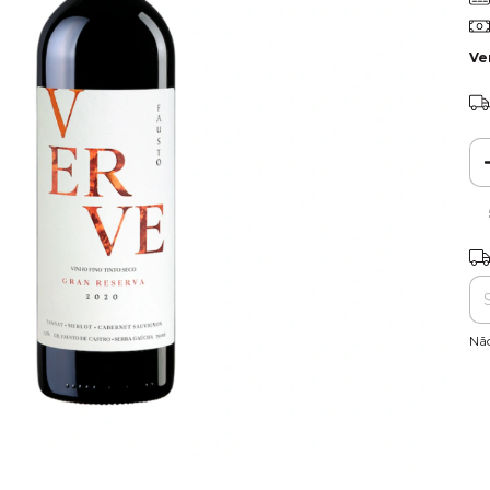
Ve
Ent
Nã