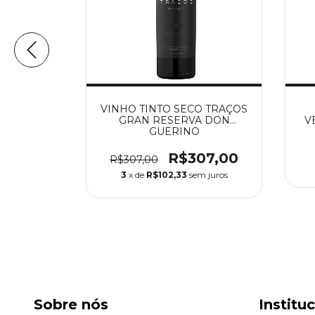
 SECO
VINHO TINTO SECO TRAÇOS
LLA DOS
GRAN RESERVA DON
V
LEMOS DE
GUERINO
0
R$307,00
R$307,00
3
x de
R$102,33
sem juros
Sobre nós
Institu