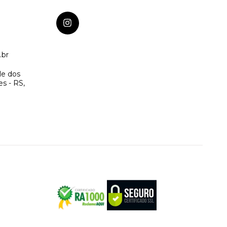
.br
le dos
s - RS,