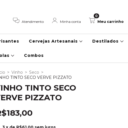
0
Atendimento
Minha conta
Meu carrinho
risantes
Cervejas Artesanais
Destilados
colas
Combos
cio
>
Vinho
>
Seco
>
NHO TINTO SECO VERVE PIZZATO
INHO TINTO SECO
ERVE PIZZATO
R$183,00
3
x de
R$61,00
sem juros